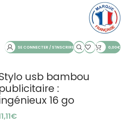
SE CONNECTER / S'INSCRIRE
0,00
€
Stylo usb bambou
publicitaire :
ingénieux 16 go
€