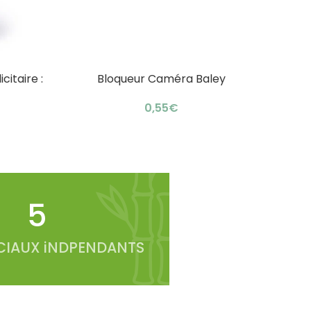
itaire :
Bloqueur Caméra Baley
AJOUTER AU PANIER
AJOUTE
t
€
6
IAUX iNDPENDANTS