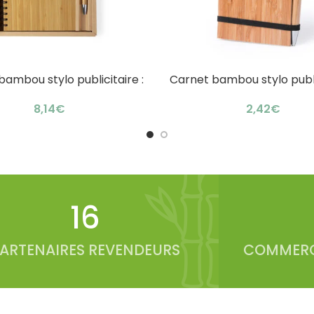
ambou stylo publicitaire :
Carnet bambou stylo public
AU PANIER
AJOUTER AU PANIER
it d’écriture raffiné
design éco compac
€
€
20
ARTENAIRES REVENDEURS
COMMERC