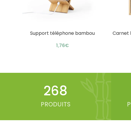
Support téléphone bambou
Carnet b
AJOUTER AU PANIER
AJOUTER 
écologique : design astucieux
k
€
350
PRODUITS
P