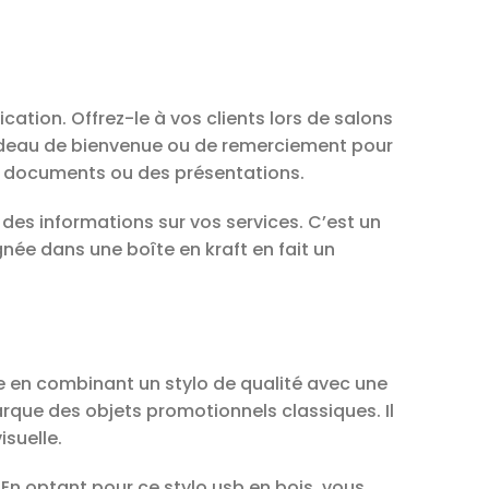
ation. Offrez-le à vos clients lors de salons
adeau de bienvenue ou de remerciement pour
es documents ou des présentations.
des informations sur vos services. C’est un
née dans une boîte en kraft en fait un
able en combinant un stylo de qualité avec une
arque des objets promotionnels classiques. Il
suelle.
n optant pour ce stylo usb en bois, vous