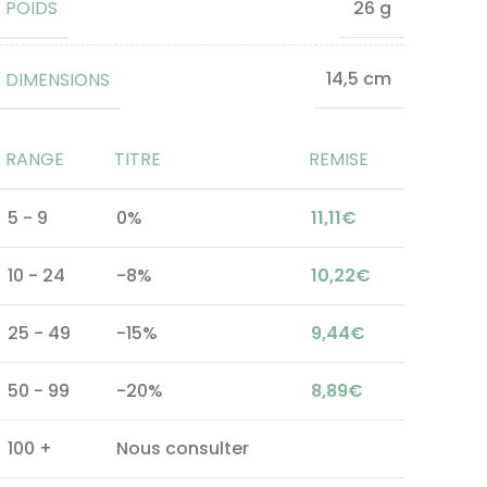
POIDS
26 g
DIMENSIONS
14,5 cm
RANGE
TITRE
REMISE
5 - 9
0%
11,11
€
10 - 24
-8%
10,22
€
25 - 49
-15%
9,44
€
50 - 99
-20%
8,89
€
100 +
Nous consulter