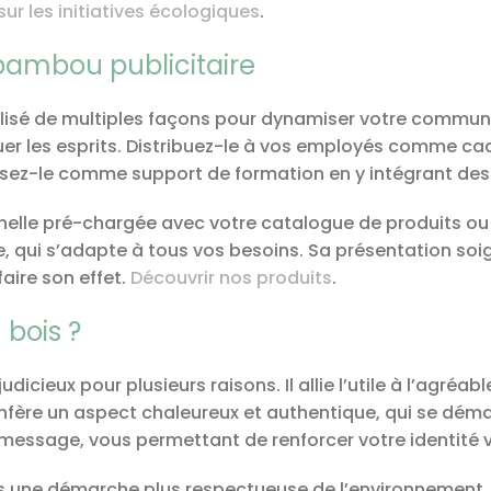
sur les initiatives écologiques
.
b bambou publicitaire
ilisé de multiples façons pour dynamiser votre communic
er les esprits. Distribuez-le à vos employés comme c
lisez-le comme support de formation en y intégrant d
nelle pré-chargée avec votre catalogue de produits ou 
, qui s’adapte à tous vos besoins. Sa présentation soig
aire son effet.
Découvrir nos produits
.
 bois ?
udicieux pour plusieurs raisons. Il allie l’utile à l’agré
onfère un aspect chaleureux et authentique, qui se dém
message, vous permettant de renforcer votre identité vi
s une démarche plus respectueuse de l’environnement. E