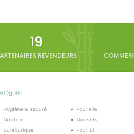
20
ARTENAIRES REVENDEURS
COMMERC
atégorie
Hygiène & Beauté
Pour elle
Nos box
Nos sets
Bureautique
Pour lui