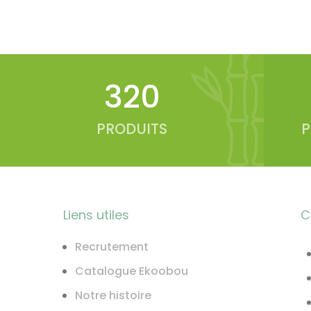
350
PRODUITS
P
Liens utiles
C
Recrutement
Catalogue Ekoobou
Notre histoire