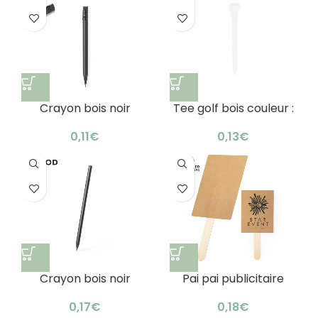
Crayon bois noir
Tee golf bois couleur :
publicitaire écologique
jeu parfait bambou
& pratique
7cm
€
€
Crayon bois noir
Pai pai publicitaire
promotionnel
écologique :
écologique & élégant
rafraîchissement
€
€