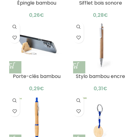
Épingle bambou
Sifflet bois sonore
magnétique
personnalisé : son
personnalisable :
original
€
€
design nature
Porte-clés bambou
Stylo bambou encre
support smartphone :
bleue : écologique &
astucieux 2-en-1
élégant
€
€