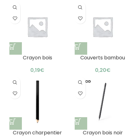
naturel
Crayon bois
Couverts bambou
publicitaire écologique
réutilisables
: bambou astucieux
personnalisables :
€
€
lunch box design
Crayon charpentier
Crayon bois noir
bois personnalisé :
publicitaire astucieux