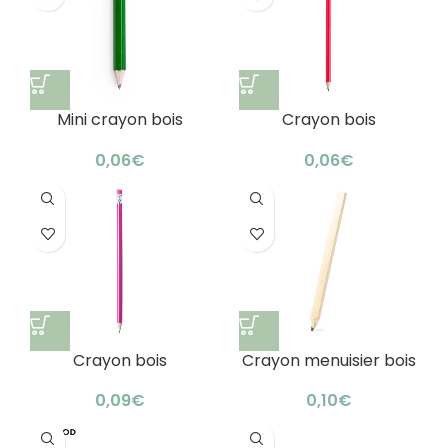
Mini crayon bois
Crayon bois
personnalisé :
publicitaire
écologique &
personnalisé :
€
€
tendance
écologique &
tendance
Crayon bois
Crayon menuisier bois
publicitaire
naturel : trait parfait
personnalisé : élégant
€
€
bambou