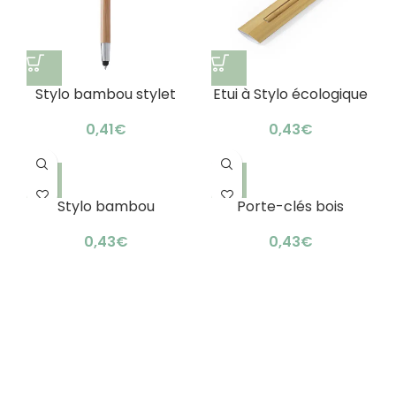
Stylo bambou stylet
Etui à Stylo écologique
promotionnel :
en carton
écologique & élégant
€
€
Stylo bambou
Porte-clés bois
pointeur publicitaire :
marquage b2b : design
élégant & naturel
bambou
€
€