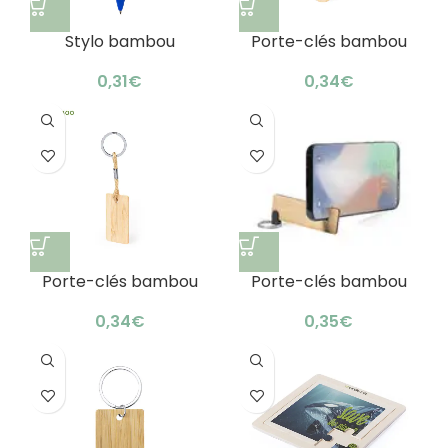
Stylo bambou
Porte-clés bambou
publicitaire écologique
personnalisable laser :
: prise en main raffinée
cadeau original
€
€
Porte-clés bambou
Porte-clés bambou
personnalisable laser :
smartphone tablette :
astucieux !
design nature
€
€