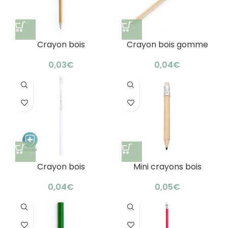
Crayon bois
Crayon bois gomme
publicitaire
couleur : écologique et
personnalisé : élégant
astucieux
€
€
bambou
Crayon bois
Mini crayons bois
antibactérien
publicitaires naturels
publicitaire :
bambou
€
€
protection saine