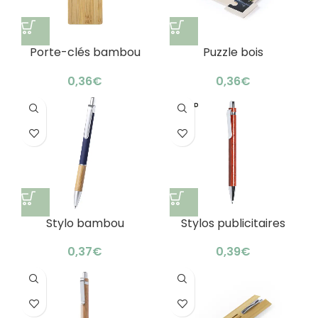
Porte-clés bambou
Puzzle bois
personnalisable
personnalisé enfant :
nature : design original
création unique
€
€
Stylo bambou
Stylos publicitaires
personnalisé
bambou
publicitaire : élégant
personnalisables :
€
€
et naturel
élégant !