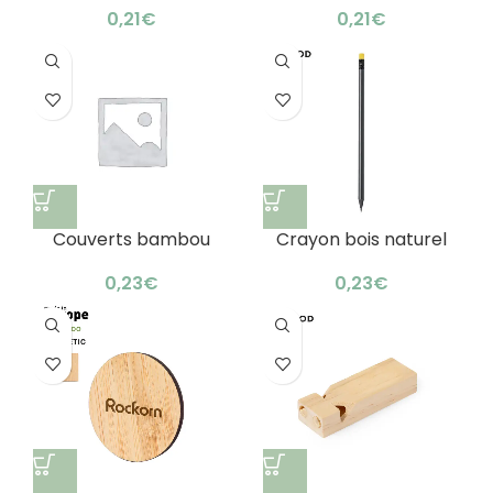
écologique & pratique
avec gomme
€
€
Couverts bambou
Crayon bois naturel
personnalisés clients :
personnalisé : élégant
lunch box design
bambou
€
€