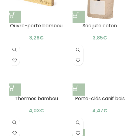
Ouvre-porte bambou
Sac jute coton
marketing vert : lunch
personnalisé : élégant
box raffinée
& résistant
€
€
Thermos bambou
Porte-clés canif bois
acier inoxydable
personnalisé : pratique
500ml : élégant & sain
et astucieux
€
€