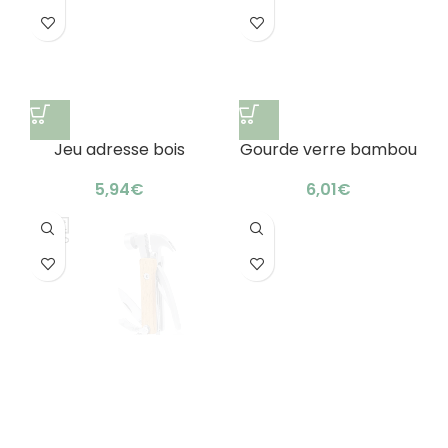
Jeu adresse bois
Gourde verre bambou
publicitaire : cadeau
personnalisable :
original en bambou
pureté naturelle
€
€
Porte-clés
Sac jute coton
multifonction bois
personnalisé : élégant
durable : astucieux 7-
& résistant
€
€
en-1