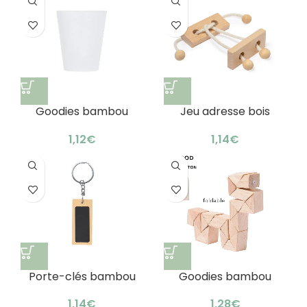
Goodies bambou
Jeu adresse bois
personnalisables
publicitaire astucieux
bureaux : lunch box
puzzle bambou
€
€
moderne
Porte-clés bambou
Goodies bambou
personnalisable b2b :
personnalisables
cadeau original
développement
€
€