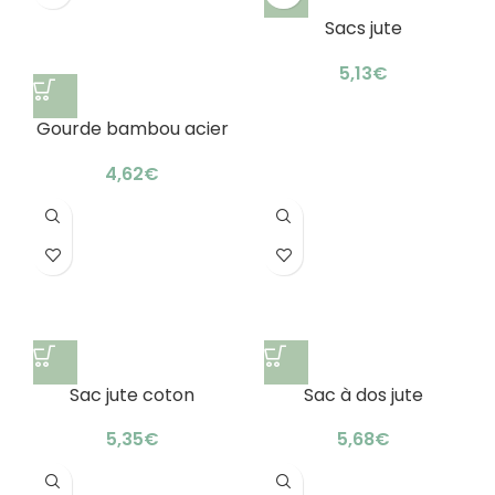
Sacs jute
personnalisés
couleurs : résistance
€
ultime
Gourde bambou acier
inoxydable : édition
limitée exclusive
€
Sac jute coton
Sac à dos jute
personnalisé :
personnalisable :
résistance ultime 10kg
design astucieux
€
€