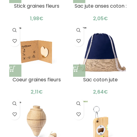
Stick graines fleurs
Sac jute anses coton :
sauvages : cadeau
shopping astucieux
original !
€
€
Coeur graines fleurs
Sac coton jute
sauvages : cadeau
personnalisable
naturel & inspirant
astucieux 8kg
€
€