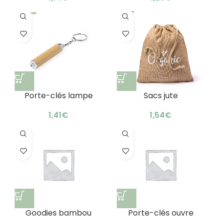
durable : lunch box
astucieuse
Porte-clés lampe
Sacs jute
bambou
personnalisables
personnalisable :
écologiques : élégant
€
€
écologique
& robuste
Goodies bambou
Porte-clés ouvre