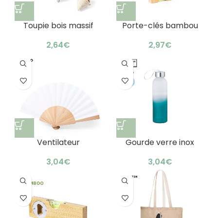
Toupie bois massif
Porte-clés bambou
coton : jeu puissant
multifonction
promotionnel
€
€
astucieux
Ventilateur
Gourde verre inox
publicitaire bois rpet :
personnalisable :
rafraîchissement
design astucieux
€
€
écologique