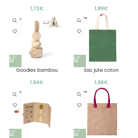
personnalisés clients :
bouteille bambou :
jeu astucieux
design & astucieux
€
€
Goodies bambou
Sac jute coton
personnalisables
personnalisé : élégant
durables : lunch box
& résistant
€
€
design