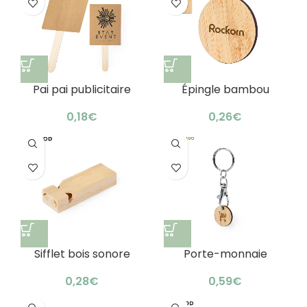
Pai pai publicitaire
Épingle bambou
écologique :
magnétique
rafraîchissement
personnalisable :
€
€
naturel
design nature
Sifflet bois sonore
Porte-monnaie
personnalisé : son
bambou publicitaire
original
écologique : astucieux
€
€
!