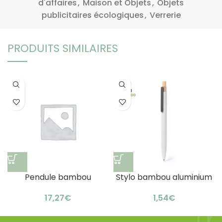
d'affaires
,
Maison et Objets
,
Objets
publicitaires écologiques
,
Verrerie
PRODUITS SIMILAIRES
Pendule bambou
Stylo bambou aluminium
accessoires bureau :
recyclé : écriture
€
€
design écologique
élégante