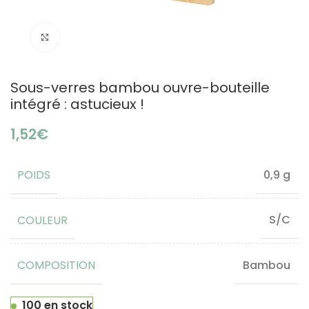
Click to enlarge
Sous-verres bambou ouvre-bouteille
intégré : astucieux !
€
POIDS
0,9 g
COULEUR
S/C
COMPOSITION
Bambou
100 en stock