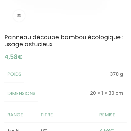
Click to enlarge
Panneau découpe bambou écologique :
usage astucieux
€
POIDS
370 g
DIMENSIONS
20 × 1 × 30 cm
RANGE
TITRE
REMISE
5 - 9
0%
4,58
€