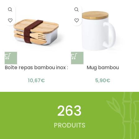
Boîte repas bambou inox :
Mug bambou
lunch box pratique !
personnalisé durable :
€
€
design éco-friendly
334
PRODUITS