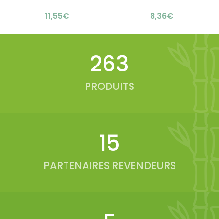
personnalisable
élégante tasse en inox
€
€
sublimation : élégante
lunch box
331
PRODUITS
19
PARTENAIRES REVENDEURS