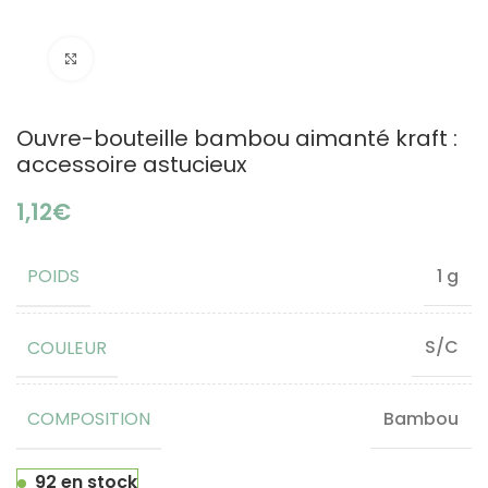
Click to enlarge
Ouvre-bouteille bambou aimanté kraft :
accessoire astucieux
€
POIDS
1 g
COULEUR
S/C
COMPOSITION
Bambou
92 en stock