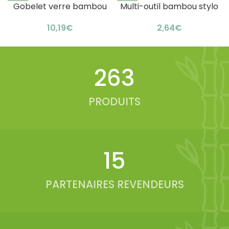
Gobelet verre bambou
Multi-outil bambou stylo
personnalisé : design
intégré : astucieux 5-en-1
€
€
incurvé
336
PRODUITS
20
PARTENAIRES REVENDEURS