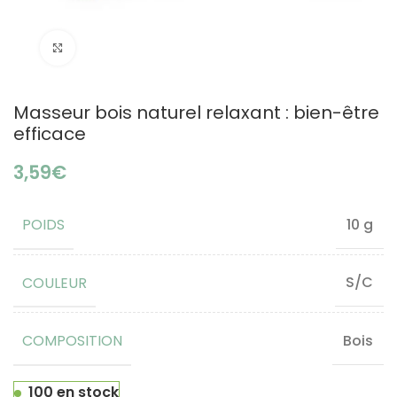
Click to enlarge
Masseur bois naturel relaxant : bien-être
efficace
€
POIDS
10 g
COULEUR
S/C
COMPOSITION
Bois
100 en stock