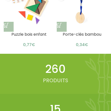
Puzzle bois enfant
Porte-clés bambou
multicolore : ingéniosité
personnalisable laser :
€
€
inspirante
cadeau original
328
PRODUITS
19