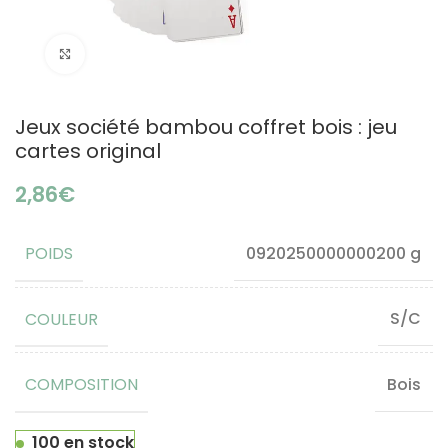
Click to enlarge
Jeux société bambou coffret bois : jeu
cartes original
€
POIDS
0920250000000200 g
COULEUR
S/C
COMPOSITION
Bois
100 en stock