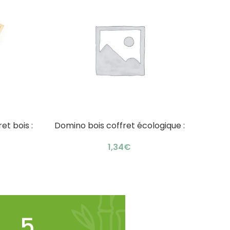
t bois :
Domino bois coffret écologique :
J
AJOUTER AU PANIER
AJOUTE
jeu familial astucieux
€
6