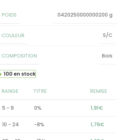
POIDS
0420250000000200 g
COULEUR
S/C
COMPOSITION
Bois
100 en stock
RANGE
TITRE
REMISE
5 - 9
0%
1,91
€
10 - 24
-8%
1,76
€