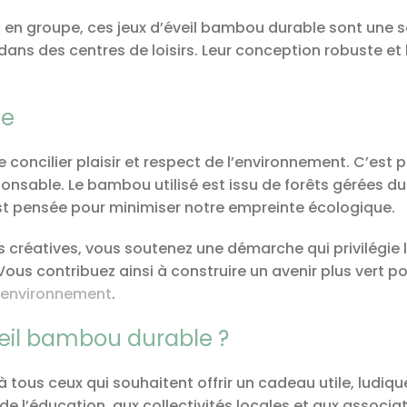
 ou en groupe, ces jeux d’éveil bambou durable sont une
 dans des centres de loisirs. Leur conception robuste et 
te
concilier plaisir et respect de l’environnement. C’est
ble. Le bambou utilisé est issu de forêts gérées durab
st pensée pour minimiser notre empreinte écologique.
réatives, vous soutenez une démarche qui privilégie l
 Vous contribuez ainsi à construire un avenir plus vert p
l’environnement
.
éveil bambou durable ?
tous ceux qui souhaitent offrir un cadeau utile, ludiqu
de l’éducation, aux collectivités locales et aux associ