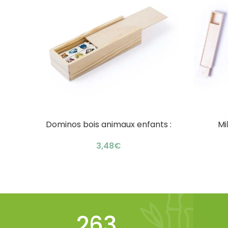
Dominos bois animaux enfants :
Mi
AJOUTER AU PANIER
AJOUTER 
coffret bambou original
pers
€
348