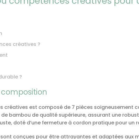
 compétences créatives pour un
n
nces créatives ?
ment
durable ?
t composition
créatives est composé de 7 pièces soigneusement conç
r de bambou de qualité supérieure, assurant une robust
buste, doté d’une fermeture à cordon pratique pour un r
 sont conçues pour être attrayantes et adaptées aux mai