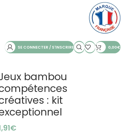
SE CONNECTER / S'INSCRIRE
0,00
€
Jeux bambou
compétences
créatives : kit
exceptionnel
€