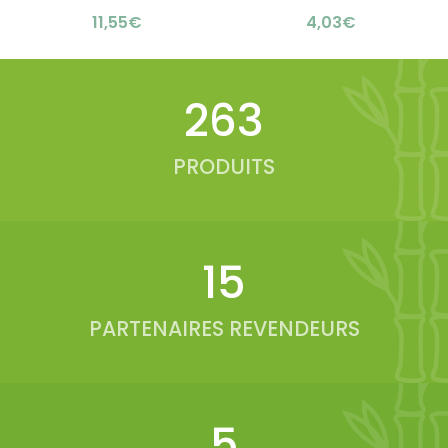
personnalisable
inoxydable 500ml :
€
€
sublimation : élégante
élégant & sain
lunch box
327
PRODUITS
19
PARTENAIRES REVENDEURS
6