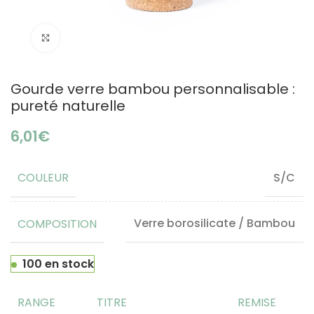
Click to enlarge
Gourde verre bambou personnalisable :
pureté naturelle
€
COULEUR
S/C
COMPOSITION
Verre borosilicate / Bambou
100 en stock
RANGE
TITRE
REMISE