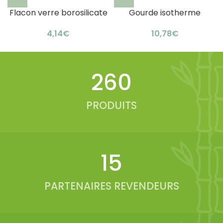
Flacon verre borosilicate
Gourde isotherme
réutilisable : élégant
bambou sublimation b2b :
€
€
bambou
élégance naturelle
330
PRODUITS
19
PARTENAIRES REVENDEURS