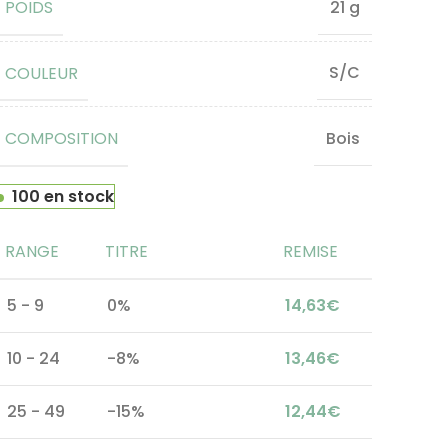
POIDS
21 g
COULEUR
S/C
COMPOSITION
Bois
100 en stock
RANGE
TITRE
REMISE
5 - 9
0%
14,63
€
10 - 24
-8%
13,46
€
25 - 49
-15%
12,44
€