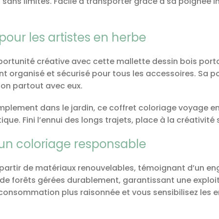
 sans limites. Facile à transporter grâce à sa poignée i
our les artistes en herbe
unité créative avec cette mallette dessin bois portab
 organisé et sécurisé pour tous les accessoires. Sa p
on partout avec eux.
 simplement dans le jardin, ce coffret coloriage voyage 
que. Fini l’ennui des longs trajets, place à la créativité 
 un coloriage responsable
 à partir de matériaux renouvelables, témoignant d’un en
ent de forêts gérées durablement, garantissant une explo
consommation plus raisonnée et vous sensibilisez les e