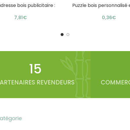
dresse bois publicitaire :
Puzzle bois personnalisé 
AU PANIER
AJOUTER AU PANIER
coffret astucieux
création unique
€
€
20
ARTENAIRES REVENDEURS
COMMERC
atégorie