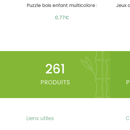
Puzzle bois enfant multicolore :
Jeux a
AJOUTER AU PANIER
AJOUTER 
ingéniosité inspirante
€
348
PRODUITS
P
Liens utiles
C