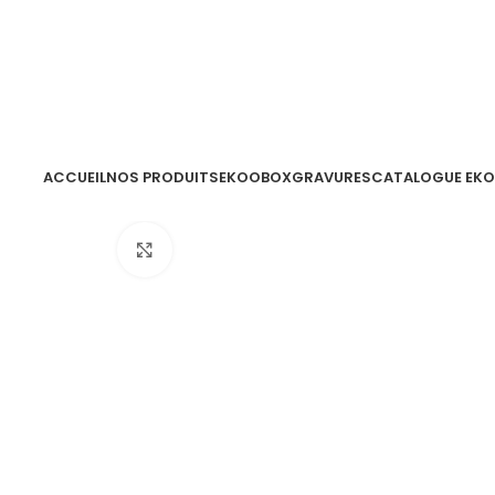
ACCUEIL
NOS PRODUITS
EKOOBOX
GRAVURES
CATALOGUE EK
Click to enlarge