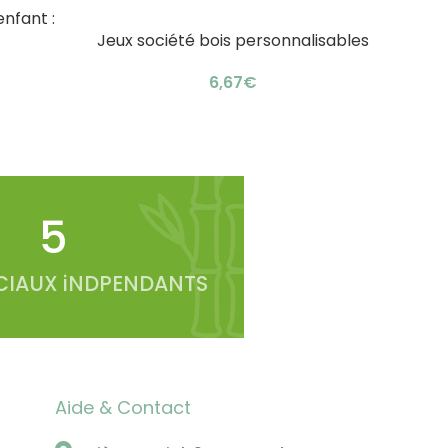
enfant :
Bros
AJOUTE
Jeux société bois personnalisables
AJOUTER AU PANIER
: coffret premium
€
6
IAUX iNDPENDANTS
Aide & Contact