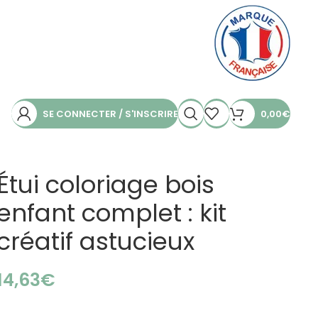
SE CONNECTER / S'INSCRIRE
0,00
€
Étui coloriage bois
enfant complet : kit
créatif astucieux
€