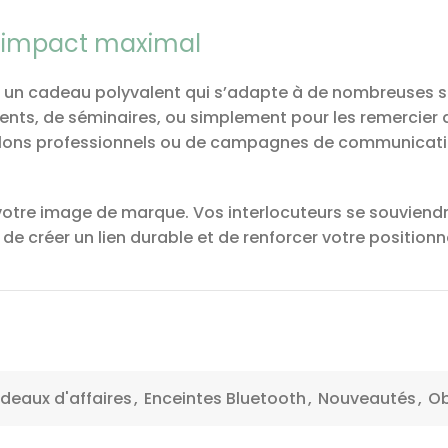
un impact maximal
 un cadeau polyvalent qui s’adapte à de nombreuses situa
nts, de séminaires, ou simplement pour les remercier de
alons professionnels ou de campagnes de communication
 votre image de marque. Vos interlocuteurs se souviendr
e de créer un lien durable et de renforcer votre positio
deaux d'affaires
,
Enceintes Bluetooth
,
Nouveautés
,
Ob