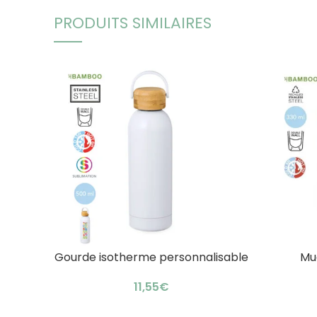
PRODUITS SIMILAIRES
Gourde isotherme personnalisable
Mu
AJOUTER AU PANIER
AJOUTER 
sublimation : élégante lunch box
personn
€