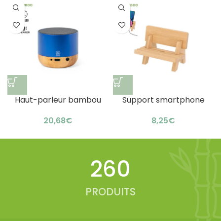
Haut-parleur bambou
Support smartphone
aluminium recyclé : son
bambou bureau : design
€
€
écologique
astucieux
327
PRODUITS