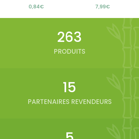
publicitaire : élégant &
acier bambou : lunch box
€
€
naturel
raffinée
331
PRODUITS
19
PARTENAIRES REVENDEURS
6