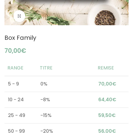
Click to enlarge
Box Family
€
RANGE
TITRE
REMISE
5 - 9
0%
70,00
€
10 - 24
-8%
64,40
€
25 - 49
-15%
59,50
€
50 - 99
-20%
56,00
€