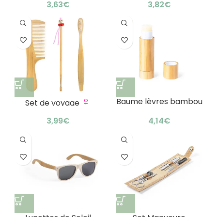
raffinement naturel
€
€
♀
Baume lèvres bambou
Set de voyage
vanille : soin solaire
naturel
€
€