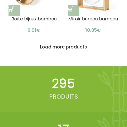
Boîte bijoux bambou
Miroir bureau bambou
compartiments
grossissant : design
élégante
éco
€
€
Load more products
341
PRODUITS