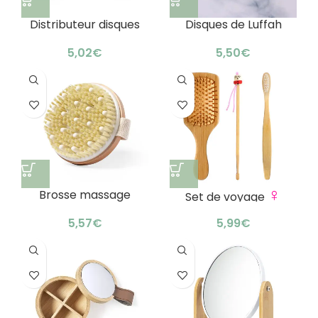
Distributeur disques
Disques de Luffah
démaquillants
bambou : pack parfait
€
€
♀
Brosse massage
Set de voyage
exfoliante bambou :
Premium
rituel sain
€
€