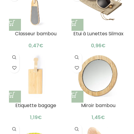
Classeur bambou
Etui à Lunettes Silmax
ligne nature : design
éco-responsable
€
€
Etiquette bagage
Miroir bambou
bambou
écologique
personnalisable
promotionnel : cadeau
€
€
astucieux
original