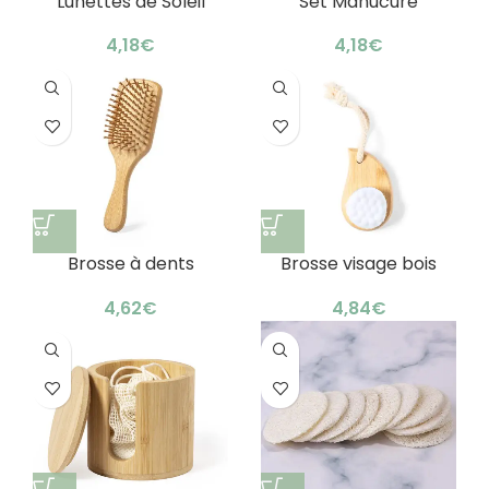
Lunettes de Soleil
Set Manucure
Tinex
Pédicure Yernia
€
€
Brosse à dents
Brosse visage bois
bambou
naturel : soin raffiné
personnalisable : choix
€
€
sain