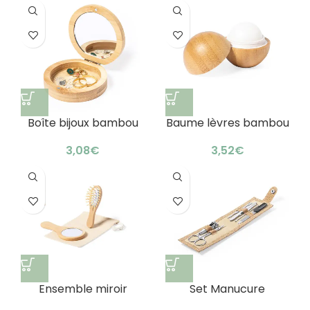
Boîte bijoux bambou
Baume lèvres bambou
personnalisable : écrin
vanille : soin solaire
raffiné
naturel
€
€
Ensemble miroir
Set Manucure
brosse bois :
Pédicure Treisy