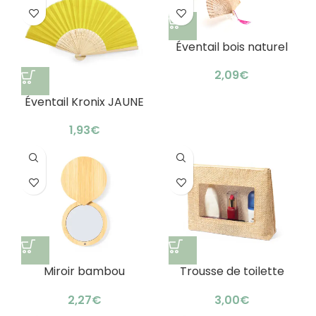
Éventail bois naturel
publicitaire : élégant
bambou ajouré
€
Éventail Kronix JAUNE
€
Miroir bambou
Trousse de toilette
publicitaire écologique
Flumit
: design raffiné
€
€